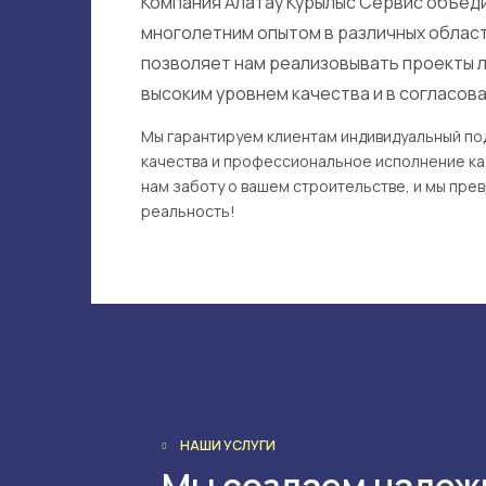
Компания Алатау Курылыс Сервис объед
многолетним опытом в различных област
позволяет нам реализовывать проекты 
высоким уровнем качества и в согласова
Мы гарантируем клиентам индивидуальный под
качества и профессиональное исполнение ка
нам заботу о вашем строительстве, и мы прев
реальность!
НАШИ УСЛУГИ
Мы создаем надеж