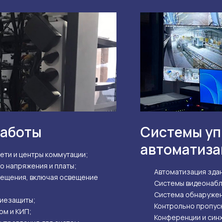
работы
Системы уп
автоматиз
ти и центры коммутации;
о напряжения и платы;
Автоматизация зда
вещения, включая освещение
Системы видеонабл
Система обнаружен
ниезащиты;
Контрольно пропус
ом и КИП;
Конференции и син