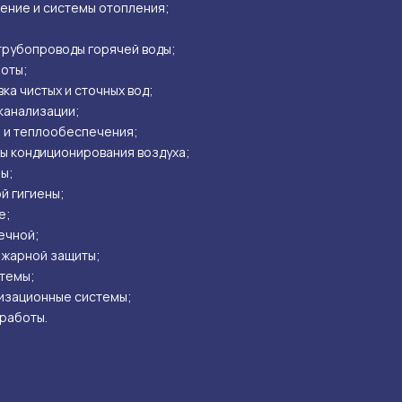
ение и системы отопления;
 трубопроводы горячей воды;
оты;
ка чистых и сточных вод;
канализации;
 и теплообеспечения;
ы кондиционирования воздуха;
ы;
й гигиены;
е;
ечной;
жарной защиты;
темы;
изационные системы;
работы.