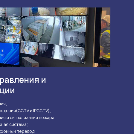
равления и
ации
ния;
юдения(CCTV и IPCCTV);
ия и сигнализация пожара;
кная система;
хронный перевод;