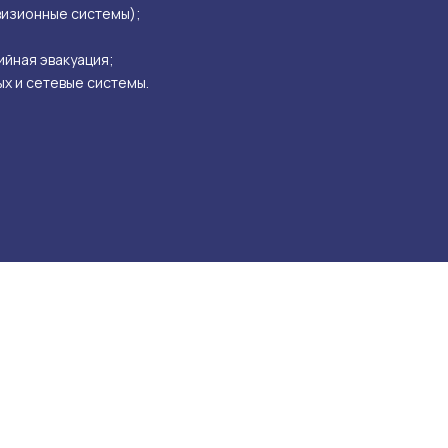
визионные системы);
йная эвакуация;
х и сетевые системы.