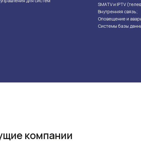
 управления для систем
SMATV и IPTV (теле
Внутренняя связь;
Оповещение и авари
Системы базы данны
ущие компании